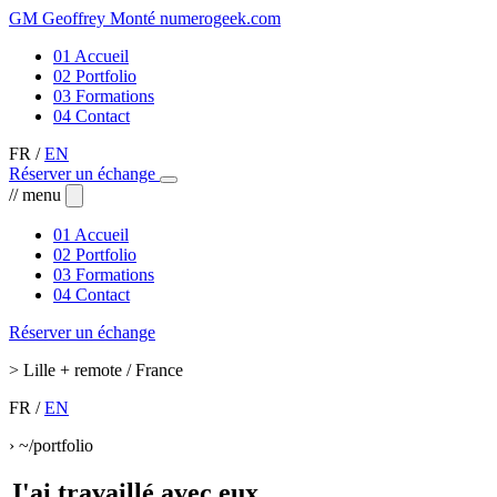
GM
Geoffrey Monté
numerogeek
.
com
01
Accueil
02
Portfolio
03
Formations
04
Contact
FR
/
EN
Réserver un échange
// menu
01
Accueil
02
Portfolio
03
Formations
04
Contact
Réserver un échange
>
Lille + remote / France
FR
/
EN
›
~/portfolio
J'ai travaillé avec eux.