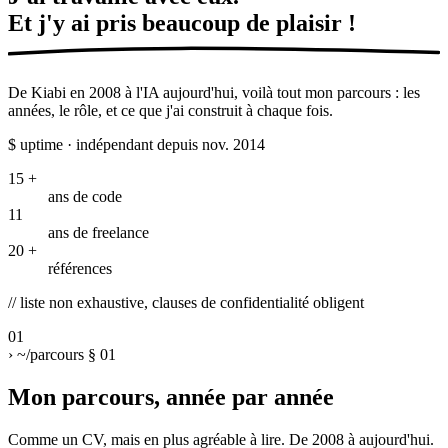
Et j'y ai pris beaucoup de
plaisir !
De Kiabi en 2008 à l'IA aujourd'hui, voilà tout mon parcours : les
années, le rôle, et ce que j'ai construit à chaque fois.
$
uptime · indépendant depuis nov. 2014
15
+
ans de code
11
ans de freelance
20
+
références
//
liste non exhaustive, clauses de confidentialité obligent
01
›
~/parcours
§ 01
Mon parcours, année par année
Comme un CV, mais en plus agréable à lire. De 2008 à aujourd'hui.